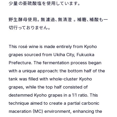
少量の亜硫酸塩を使用しています。
野生酵母使用。無濾過、無清澄 。補糖、補酸も一
切行っておりません。
This rosé wine is made entirely from Kyoho
grapes sourced from Ukiha City, Fukuoka
Prefecture. The fermentation process began
with a unique approach: the bottom half of the
tank was filled with whole-cluster Kyoho
grapes, while the top half consisted of
destemmed Kyoho grapes in a 1:1 ratio. This
technique aimed to create a partial carbonic
maceration (MC) environment, enhancing the