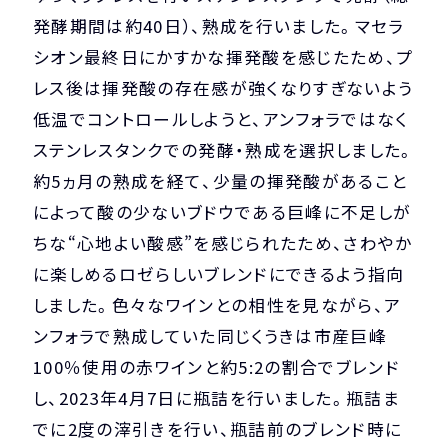
発酵期間は約40日）、熟成を行いました。マセラ
シオン最終日にかすかな揮発酸を感じたため、プ
レス後は揮発酸の存在感が強くなりすぎないよう
低温でコントロールしようと、アンフォラではなく
ステンレスタンクでの発酵・熟成を選択しました。
約5ヵ月の熟成を経て、少量の揮発酸があること
によって酸の少ないブドウである巨峰に不足しが
ちな“心地よい酸感”を感じられたため、さわやか
に楽しめるロゼらしいブレンドにできるよう指向
しました。色々なワインとの相性を見ながら、ア
ンフォラで熟成していた同じくうきは市産巨峰
100％使用の赤ワインと約5:2の割合でブレンド
し、2023年4月7日に瓶詰を行いました。瓶詰ま
でに2度の滓引きを行い、瓶詰前のブレンド時に