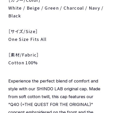
［カラー/Color］
White / Beige / Green / Charcoal / Navy /
Black
［サイズ/Size］
One Size Fits All
［素材/Fabric］
Cotton 100%
Experience the perfect blend of comfort and
style with our SHINDO LAB original cap. Made
from soft cotton twill, this cap features our
"Q4O (=THE QUEST FOR THE ORIGINAL)"
concept embroidered on the front and the