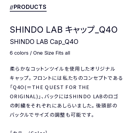
COMPANY
PRIVACY POLICY
PRODUCTS
SHINDO LAB キャップ_Q4O
SHINDO LAB Cap_Q4O
6
c
o
l
o
r
s
/
O
n
e
S
i
z
e
F
i
t
s
a
l
l
柔らかなコットンツイルを使用したオリジナル
キャップ。フロントには私たちのコンセプトである
「Q4O(＝THE QUEST FOR THE
ORIGINAL)」、バックにはSHINDO LABのロゴ
の刺繍をそれぞれにあしらいました。後頭部の
バックルでサイズの調整も可能です。